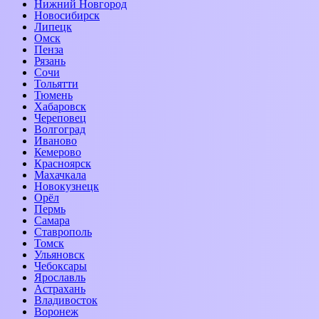
Нижний Новгород
Новосибирск
Липецк
Омск
Пенза
Рязань
Сочи
Тольятти
Тюмень
Хабаровск
Череповец
Волгоград
Иваново
Кемерово
Красноярск
Махачкала
Новокузнецк
Орёл
Пермь
Самара
Ставрополь
Томск
Ульяновск
Чебоксары
Ярославль
Астрахань
Владивосток
Воронеж