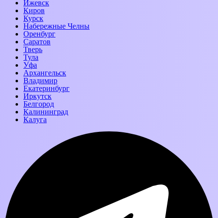
Ижевск
Киров
Курск
Набережные Челны
Оренбург
Саратов
Тверь
Тула
Уфа
Архангельск
Владимир
Екатеринбург
Иркутск
Белгород
Калининград
Калуга